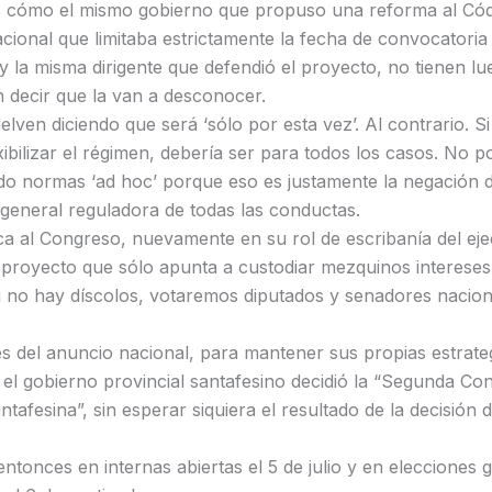
s cómo el mismo gobierno que propuso una reforma al Có
acional que limitaba estrictamente la fecha de convocatoria
 y la misma dirigente que defendió el proyecto, no tienen l
decir que la van a desconocer.
lven diciendo que será ‘sólo por esta vez’. Al contrario. S
xibilizar el régimen, debería ser para todos los casos. No 
o normas ‘ad hoc’ porque eso es justamente la negación 
general reguladora de todas las conductas.
ca al Congreso, nuevamente en su rol de escribanía del eje
proyecto que sólo apunta a custodiar mezquinos intereses 
i no hay díscolos, votaremos diputados y senadores naciona
s del anuncio nacional, para mantener sus propias estrate
 el gobierno provincial santafesino decidió la “Segunda Co
ntafesina”, sin esperar siquiera el resultado de la decisión d
ntonces en internas abiertas el 5 de julio y en elecciones 