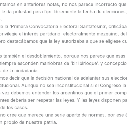
tamos en anteriores notas, no nos parece incorrecto que
y le da potestad para fijar libremente la fecha de elecciones
.
de la ‘Primera Convocatoria Electoral Santafesina’, criticá
rivilegie el interés partidario, electoralmente mezquino, de
ero destacábamos que la ley autorizaba a que se eligiese cu
s también el desdoblamiento, porque nos parece que esas 
 siempre esconden maniobras de ‘birlibirloque’, y concepci
s de la ciudadanía.
os decir que la decisión nacional de adelantar sus elecci
titucional. Aunque no sea inconstitucional si el Congreso l
 vez debemos entender los argentinos que el primer com
tes debería ser respetar las leyes. Y las leyes disponen pa
 de los casos.
no cree que merece una serie aparte de normas, por ese 
n propio de nuestra patria.