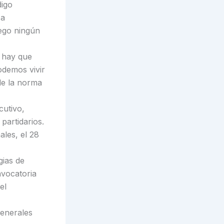
digo
 a
uego ningún
i hay que
podemos vivir
de la norma
cutivo,
partidarios.
les, el 28
gias de
nvocatoria
el
generales