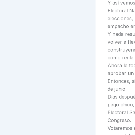
Y así vemo
Electoral N
elecciones,
empacho en 
Y nada resue
volver a fle
construyend
como regla 
Ahora le to
aprobar un 
Entonces, s
de junio.
Días despué
pago chico,
Electoral Sa
Congreso.
Votaremos e