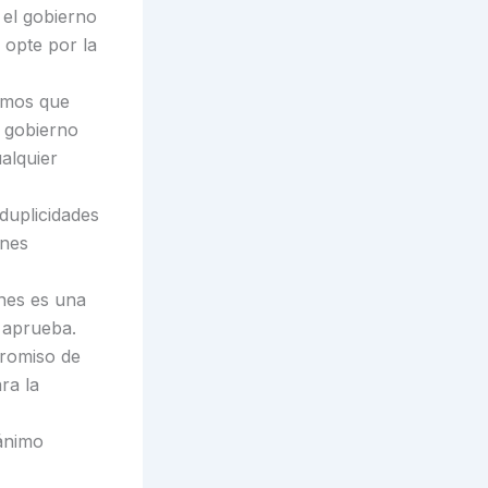
 el gobierno
, opte por la
bamos que
l gobierno
alquier
duplicidades
ones
ones es una
a aprueba.
promiso de
ra la
ánimo