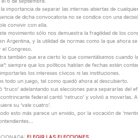
 el 6 de septiembre.
la importancia de separar las internas abiertas de cualquie
sencia de dicha convocatoria no se condice con una decisión
ble convivir con ella.
ste movimiento sólo nos demuestra la fragilidad de los co
 en Argentina, y la utilidad de normas como la que ahora s
 el Congreso.
ra también que era cierto lo que comentábamos cuando l
a”: siempre que los políticos hablan de fechas están cont
importarles los intereses cívicos ni las instituciones.
 es todo un juego, tal como quedó ahora al descubierto.
ó ‘truco’ adelantando sus elecciones para separarlas del e
 contrincante federal cantó ‘retruco’ y volvió a moverlas. 
uiere su ‘vale cuatro’.
todo esto más parece un envido, por la vocación de ‘menti
contendientes…
ACIONADA:
ELEGIR LAS ELECCIONES