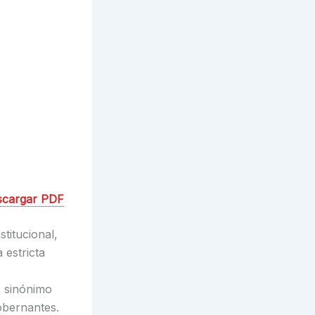
scargar PDF
titucional,
 estricta
s sinónimo
obernantes.