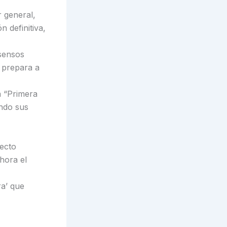
r general,
 definitiva,
nsensos
e prepara a
a “Primera
ando sus
fecto
Ahora el
ra’ que