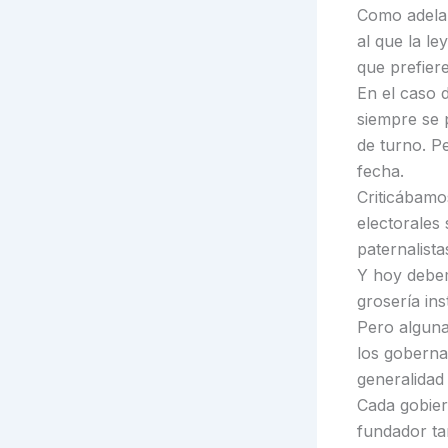
k
Como adelan
al que la le
que prefiere
En el caso 
siempre se p
de turno. P
fecha.
Criticábamo
electorales
paternalista
Y hoy debem
grosería ins
Pero alguna
los gobernan
generalidad
Cada gobier
fundador ta