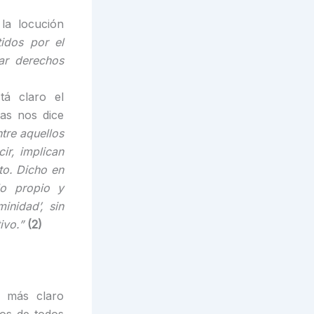
la locución
idos por el
ar derechos
tá claro el
eas nos dice
ntre aquellos
ir, implican
to. Dicho en
lo propio y
inidad’, sin
tivo.”
(2)
y más claro