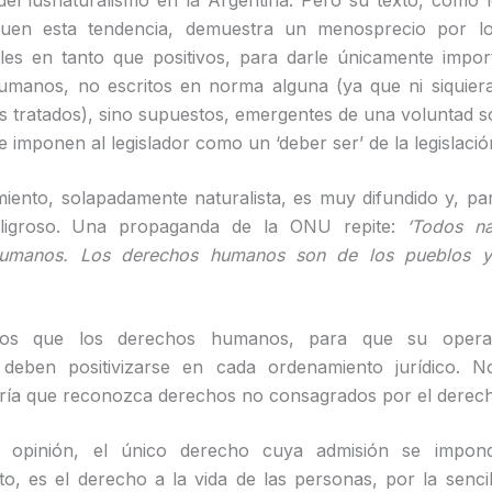
el iusnaturalismo en la Argentina. Pero su texto, como 
guen esta tendencia, demuestra un menosprecio por l
es en tanto que positivos, para darle únicamente impor
manos, no escritos en norma alguna (ya que ni siquiera
os tratados), sino supuestos, emergentes de una voluntad s
e imponen al legislador como un ‘deber ser’ de la legislación
iento, solapadamente naturalista, es muy difundido y, pa
ligroso. Una propaganda de la ONU repite:
‘Todos n
humanos. Los derechos humanos son de los pueblos y
mos que los derechos humanos, para que su operati
 deben positivizarse en cada ordenamiento jurídico. N
ría que reconozca derechos no consagrados por el derech
 opinión, el único derecho cuya admisión se impon
o, es el derecho a la vida de las personas, por la senci