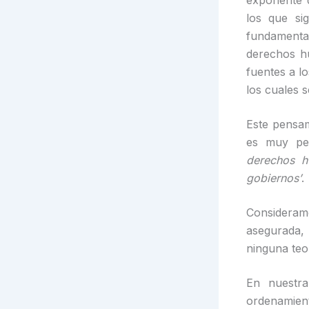
exponente d
los que si
fundamental
derechos hu
fuentes a l
los cuales s
Este pensam
es muy pe
derechos 
gobiernos’
.
Considera
asegurada,
ninguna teo
En nuestra
ordenamient