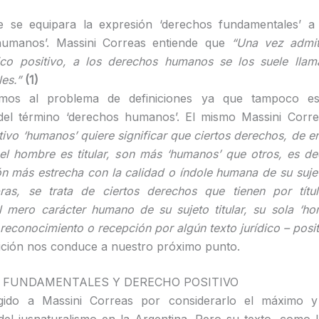
e se equipara la expresión ‘derechos fundamentales’ a 
humanos’. Massini Correas entiende que
“Una vez admit
dico positivo, a los derechos humanos se los suele llam
les.”
(1)
mos al problema de definiciones ya que tampoco es
 del término ‘derechos humanos’. El mismo Massini Corr
etivo ‘humanos’ quiere significar que ciertos derechos, de e
el hombre es titular, son más ‘humanos’ que otros, es dec
n más estrecha con la calidad o índole humana de su suje
bras, se trata de ciertos derechos que tienen por títu
el mero carácter humano de su sujeto titular, su sola ‘hom
 reconocimiento o recepción por algún texto jurídico – posi
nición nos conduce a nuestro próximo punto.
 FUNDAMENTALES Y DERECHO POSITIVO
ido a Massini Correas por considerarlo el máximo 