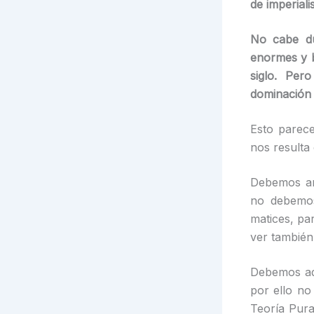
de imperialis
No cabe du
enormes y b
siglo. Pe
dominación 
Esto parece
nos resulta
Debemos and
no debemos
matices, pa
ver también
Debemos adm
por ello no
Teoría Pura