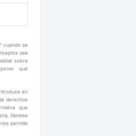
 Y cuando se
onceptos sea
hablar sobre
xponer qué
introduce en
de derechos
rnativa que
ana, llámese
o nos permite