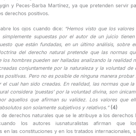
ygin y Peces-Barba Martínez, ya que pretenden servir par
es derechos positivos.
abre los ojos cuando dice:
“Hemos visto que los valores 
simplemente supuestas por el autor de un juicio tienen
puesto que están fundadas, en un último análisis, sobre e
octrina del derecho natural pretende que las normas qu
 los hombres pueden ser halladas analizando la realidad n
creadas conjuntamente por la naturaleza y la voluntad de d
s positivas. Pero no es posible de ninguna manera probar l
r el cual han sido creadas. En realidad, las normas que la 
ural considera ‘puestas’ por la voluntad divina, son única
or aquellos que afirman su validez. Los valores que el
absolutos son solamente subjetivos y relativos.”
(4)
d de derechos naturales que se le atribuye a los derecho
cuando los autores iusnaturalistas afirman que lo
 en las constituciones y en los tratados internacionales, 