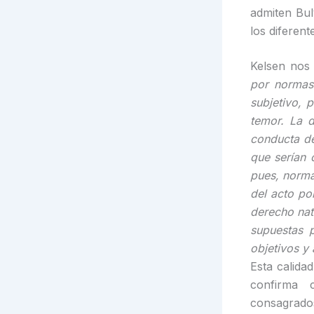
admiten Bul
los diferent
Kelsen nos 
por normas 
subjetivo, 
temor. La d
conducta de
que serían 
pues, norma
del acto po
derecho nat
supuestas p
objetivos y 
Esta calida
confirma 
consagrados