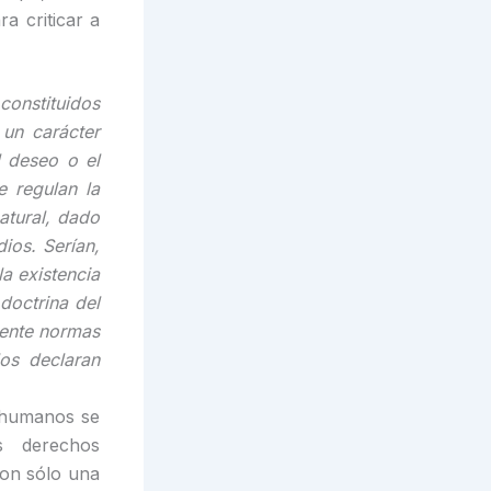
a criticar a
constituidos
 un carácter
l deseo o el
e regulan la
atural, dado
ios. Serían,
a existencia
doctrina del
mente normas
los declaran
s humanos se
s derechos
son sólo una