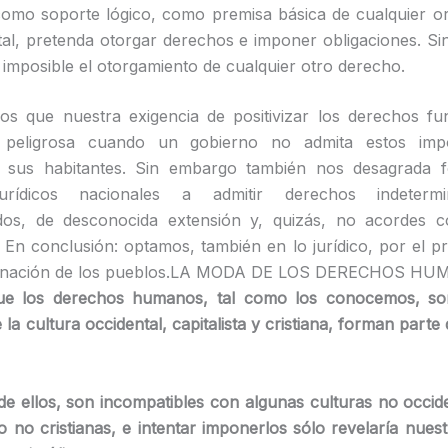
omo soporte lógico, como premisa básica de cualquier or
al, pretenda otorgar derechos e imponer obligaciones. Si
s imposible el otorgamiento de cualquier otro derecho.
s que nuestra exigencia de positivizar los derechos fu
peligrosa cuando un gobierno no admita estos impo
 sus habitantes. Sin embargo también nos desagrada f
jurídicos nacionales a admitir derechos indeterm
dos, de desconocida extensión y, quizás, no acordes co
. En conclusión: optamos, también en lo jurídico, por el pri
minación de los pueblos.LA MODA DE LOS DERECHOS 
e los derechos humanos, tal como los conocemos, so
 la cultura occidental, capitalista y cristiana, forman part
e ellos, son incompatibles con algunas culturas no occid
 o no cristianas, e intentar imponerlos sólo revelaría nues