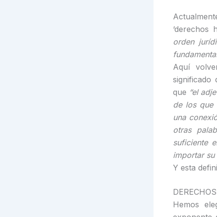
Actualment
‘derechos 
orden jurí
fundamenta
Aquí volve
significado
que
“el adj
de los que 
una conexió
otras pala
suficiente 
importar su
Y esta defi
DERECHOS
Hemos eleg