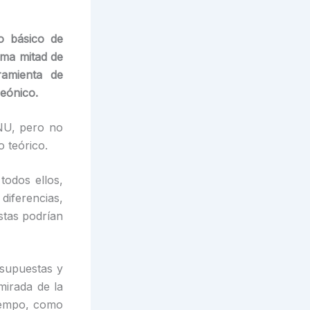
o básico de
ima mitad de
amienta de
eónico.
ONU, pero no
 teórico.
todos ellos,
iferencias,
stas podrían
 supuestas y
mirada de la
tiempo, como