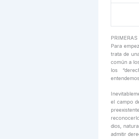
p
r
o
L
r
o
i
e
k
n
k
PRIMERAS
Para empeza
trata de un
común a los
los “dere
entendemos 
Inevitablem
el campo d
preexisten
reconocerlo
dios, natura
admitir dere