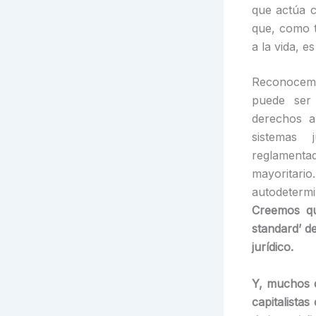
que actúa c
que, como t
a la vida, e
Reconocemo
puede ser 
derechos a
sistemas 
reglamenta
mayoritario
autodeter
Creemos qu
standard’ de
jurídico.
Y, muchos d
capitalistas