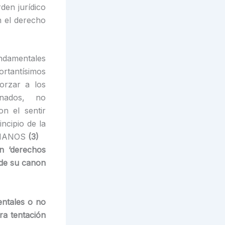
den jurídico
n el derecho
ndamentales
rtantísimos
orzar a los
inados, no
n el sentir
ncipio de la
HUMANOS
(3)
n ‘derechos
e de su canon
entales o no
tra tentación