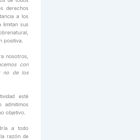
los de todos
os derechos
tancia a los
 limitan sus
obrenatural,
 positiva.
ra nosotros,
acemos con
 no de los
vidad esté
o admitimos
o objetivo.
dría a todo
lla razón de